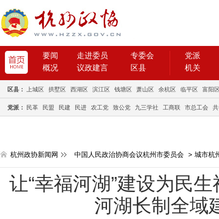
要闻
走进委员
专委会
党派
概况
议政建言
区县
机关
区县：
上城区
拱墅区
西湖区
滨江区
钱塘区
萧山区
余杭区
临平区
富阳
党派：
民革
民盟
民建
民进
农工党
致公党
九三学社
工商联
市总工会
共
杭州政协新闻网
中国人民政治协商会议杭州市委员会
>
城市杭
让“幸福河湖”建设为民生
河湖长制全域建