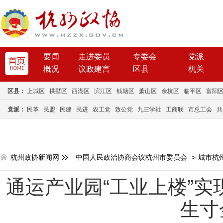
要闻
走进委员
专委会
党派
概况
议政建言
区县
机关
区县：
上城区
拱墅区
西湖区
滨江区
钱塘区
萧山区
余杭区
临平区
富阳
党派：
民革
民盟
民建
民进
农工党
致公党
九三学社
工商联
市总工会
共
杭州政协新闻网
中国人民政治协商会议杭州市委员会
>
城市杭
通运产业园“工业上楼”实
生寸