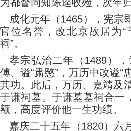
为都督同知陈逵收殓，次年
成化元年（1465），宪
官位名誉，改北京故居为“
祠”。
孝宗弘治二年（1489）
傅、谥“肃愍”，万历中改谥“
其功。此后，万历、嘉靖及
于谦祠墓。于谦墓墓祠合一，
额，高度评价他一生功绩。
嘉庆二十五年（1820）