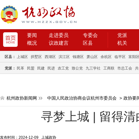
要闻
走进委员
专委会
党派
概况
议政建言
区县
机关
区县：
上城区
拱墅区
西湖区
滨江区
钱塘区
萧山区
余杭区
临平区
富阳
党派：
民革
民盟
民建
民进
农工党
致公党
九三学社
工商联
市总工会
共
杭州政协新闻网
中国人民政治协商会议杭州市委员会
>
政协要
寻梦上城 | 留得
发布时间：2024-12-09 上城政协