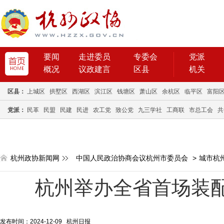
要闻
走进委员
专委会
党派
概况
议政建言
区县
机关
区县：
上城区
拱墅区
西湖区
滨江区
钱塘区
萧山区
余杭区
临平区
富阳
党派：
民革
民盟
民建
民进
农工党
致公党
九三学社
工商联
市总工会
共
杭州政协新闻网
中国人民政治协商会议杭州市委员会
>
城市杭
杭州举办全省首场装
发布时间：2024-12-09 杭州日报