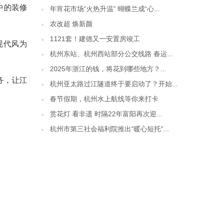
中的装修
年宵花市场“火热升温” 蝴蝶兰成“心...
农改超 焕新颜
1121套！建德又一安置房竣工
现代风为
杭州东站、杭州西站部分公交线路 春运...
2025年浙江的钱，将花到哪些地方？...
务，让江
杭州亚太路过江隧道终于要启动了？开始...
春节假期，杭州水上航线等你来打卡
赏花灯 看非遗 时隔22年富阳再次迎...
杭州市第三社会福利院推出“暖心短托”...