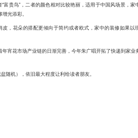
者“富贵鸟”，二者的颜色相对比较艳丽，适用于中国风场景，家
够增光添彩。
活泼俏皮，花朵的搭配更倾向于简约或者欧式，家中的装修如果以
着年宵花市场产业链的日渐完善，今年朱广唱开拓了快递到家业
花盆随机），依旧最大程度让利给读者朋友。
）
）
）