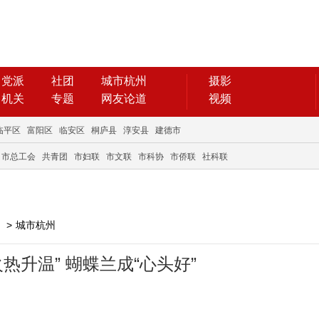
党派
社团
城市杭州
摄影
机关
专题
网友论道
视频
临平区
富阳区
临安区
桐庐县
淳安县
建德市
市总工会
共青团
市妇联
市文联
市科协
市侨联
社科联
>
城市杭州
热升温” 蝴蝶兰成“心头好”