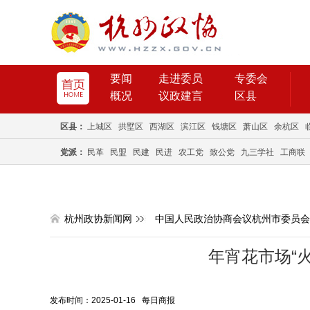
要闻
走进委员
专委会
概况
议政建言
区县
区县：
上城区
拱墅区
西湖区
滨江区
钱塘区
萧山区
余杭区
党派：
民革
民盟
民建
民进
农工党
致公党
九三学社
工商联
杭州政协新闻网
中国人民政治协商会议杭州市委员会
年宵花市场“火
发布时间：2025-01-16 每日商报