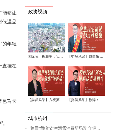
政协视频
了能够让
耐低温品
”的年轻
国际滨、槐花里，我 ...
【委员风采】戚敏敏 ...
一直挂在
【委员风采】方祝英 ...
【委员风采】徐泽： ...
喷色马卡
城市杭州
”。
踏雪“留痕”衍生滑雪消费新场景 年轻...