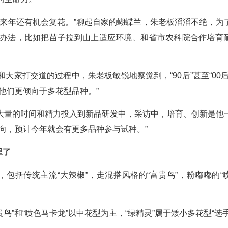
且来年还有机会复花。”聊起自家的蝴蝶兰，朱老板滔滔不绝，为
办法，比如把苗子拉到山上适应环境、和省市农科院合作培育
家打交道的过程中，朱老板敏锐地察觉到，“90后”甚至“00后
他们更倾向于多花型品种。”
大量的时间和精力投入到新品研发中，采访中，培育、创新是他
向，预计今年就会有更多品种参与试种。”
里了
包括传统主流“大辣椒”，走混搭风格的“富贵鸟”，粉嘟嘟的“
鸟”和“喷色马卡龙”以中花型为主，“绿精灵”属于矮小多花型“选手