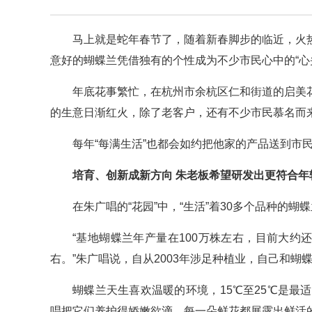
马上就是蛇年春节了，随着新春脚步的临近，火
意好的蝴蝶兰凭借独有的个性成为不少市民心中的“心
年底花事繁忙，在杭州市余杭区仁和街道的启美
的生意日渐红火，除了老客户，还有不少市民慕名而来
每年“每满生活”也都会如约把他家的产品送到市
培育、创新成新方向 朱老板希望研发出更符合年
在朱广唱的“花园”中，“生活”着30多个品种的蝴
“基地蝴蝶兰年产量在100万株左右，目前大约
右。”朱广唱说，自从2003年涉足种植业，自己和蝴
蝴蝶兰天生喜欢温暖的环境，15℃至25℃是
唱把它们养护得娇嫩欲滴，每一朵鲜花都展露出鲜活