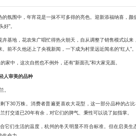
热的氛围中，年宵花是一抹不可多得的亮色。迎新添福纳喜，颜
头好”。
花卉基地，花农朱广唱忙得热火朝天，自从调整了销售模式以来
。前不久他还上了央视新闻，一下成为村里远近闻名的“红人”
民的家中，这次自然也不例外，还有“新面孔”和大家见面。
轻人审美的品种
蝶兰。
还剩下30万株。消费者普遍更喜欢大花型，这一部分品种的占比
蝶兰打交道已20年有余，对它们的脾气、秉性可以说了如指掌。
最适合它们生活的温度，杭州的冬天明显不符合标准。但在启美生
的生命力。