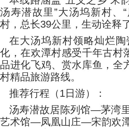
汤寿潜故里”大汤坞新村、“
村，总长39公里，生动诠释
在大汤坞新村领略灿烂陶
化，在欢潭村感受千年古村落
品进化飞鸡、赏水库鱼，全方
村精品旅游路线。
推荐行程（1日游）：
汤寿潜故居陈列馆—茅湾
艺术馆—凤凰山庄—宋韵欢