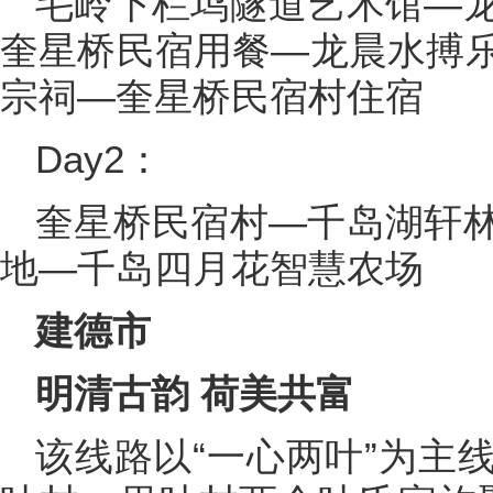
毛岭下栏坞隧道艺术馆—
奎星桥民宿用餐—龙晨水搏
宗祠—奎星桥民宿村住宿
Day2：
奎星桥民宿村—千岛湖轩
地—千岛四月花智慧农场
建德市
明清古韵 荷美共富
该线路以“一心两叶”为主