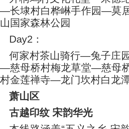
—长埭村白桦崊手作园—莫
山国家森林公园
Day2：
何家村茶山骑行—兔子庄
—慈母桥村梅龙草堂—慈母
村金莲禅寺—龙门坎村白龙
萧山区
古越印纹 宋韵华光
本线路涵盖“五义之乡 宋