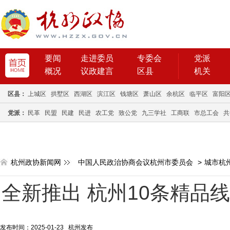
要闻
走进委员
专委会
党派
概况
议政建言
区县
机关
区县：
上城区
拱墅区
西湖区
滨江区
钱塘区
萧山区
余杭区
临平区
富阳
党派：
民革
民盟
民建
民进
农工党
致公党
九三学社
工商联
市总工会
共
杭州政协新闻网
中国人民政治协商会议杭州市委员会
>
城市杭
全新推出 杭州10条精品
发布时间：2025-01-23 杭州发布