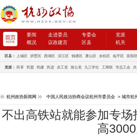
要闻
走进委员
专委会
党派
概况
议政建言
区县
机关
区县：
上城区
拱墅区
西湖区
滨江区
钱塘区
萧山区
余杭区
临平区
富阳
党派：
民革
民盟
民建
民进
农工党
致公党
九三学社
工商联
市总工会
共
杭州政协新闻网
中国人民政治协商会议杭州市委员会
>
城市杭
不出高铁站就能参加专场
高300