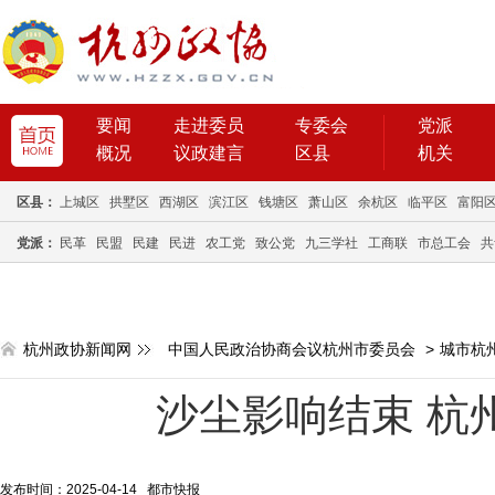
要闻
走进委员
专委会
党派
概况
议政建言
区县
机关
区县：
上城区
拱墅区
西湖区
滨江区
钱塘区
萧山区
余杭区
临平区
富阳
党派：
民革
民盟
民建
民进
农工党
致公党
九三学社
工商联
市总工会
共
杭州政协新闻网
中国人民政治协商会议杭州市委员会
>
城市杭
沙尘影响结束 杭
发布时间：2025-04-14 都市快报