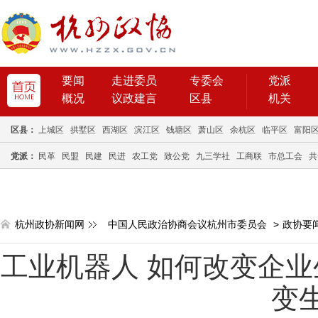
要闻
走进委员
专委会
党派
概况
议政建言
区县
机关
区县：
上城区
拱墅区
西湖区
滨江区
钱塘区
萧山区
余杭区
临平区
富阳
党派：
民革
民盟
民建
民进
农工党
致公党
九三学社
工商联
市总工会
共
杭州政协新闻网
中国人民政治协商会议杭州市委员会
>
政协要
工业机器人 如何改变企业
变