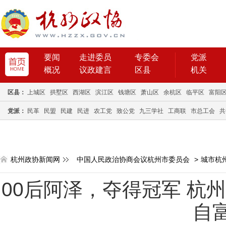
要闻
走进委员
专委会
党派
概况
议政建言
区县
机关
区县：
上城区
拱墅区
西湖区
滨江区
钱塘区
萧山区
余杭区
临平区
富阳
党派：
民革
民盟
民建
民进
农工党
致公党
九三学社
工商联
市总工会
共
杭州政协新闻网
中国人民政治协商会议杭州市委员会
>
城市杭
00后阿泽，夺得冠军 杭
自