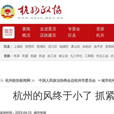
要闻
走进委员
专委会
党派
概况
议政建言
区县
机关
区县：
上城区
拱墅区
西湖区
滨江区
钱塘区
萧山区
余杭区
临平区
富阳
党派：
民革
民盟
民建
民进
农工党
致公党
九三学社
工商联
市总工会
共
杭州政协新闻网
中国人民政治协商会议杭州市委员会
>
城市杭
杭州的风终于小了 抓紧
发布时间：2025-04-15 都市快报