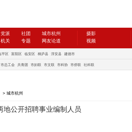
党派
社团
城市杭州
摄影
机关
专题
网友论道
视频
临平区
富阳区
临安区
桐庐县
淳安县
建德市
市总工会
共青团
市妇联
市文联
市科协
市侨联
社科联
>
城市杭州
州两地公开招聘事业编制人员