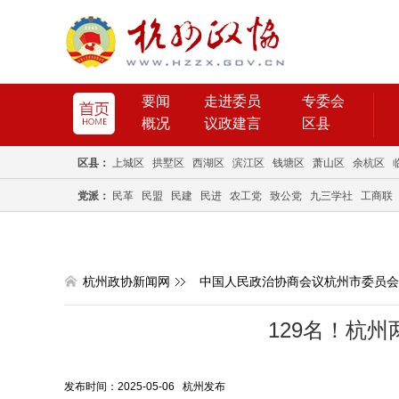
要闻
走进委员
专委会
概况
议政建言
区县
区县：
上城区
拱墅区
西湖区
滨江区
钱塘区
萧山区
余杭区
党派：
民革
民盟
民建
民进
农工党
致公党
九三学社
工商联
杭州政协新闻网
中国人民政治协商会议杭州市委员会
129名！杭
发布时间：2025-05-06 杭州发布