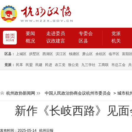
要闻
走进委员
专委会
党派
概况
议政建言
区县
机关
区县：
上城区
拱墅区
西湖区
滨江区
钱塘区
萧山区
余杭区
临平区
富阳
党派：
民革
民盟
民建
民进
农工党
致公党
九三学社
工商联
市总工会
共
杭州政协新闻网
中国人民政治协商会议杭州市委员会
>
城市杭
新作《长岐西路》见面
发布时间：2025-05-14 杭州日报