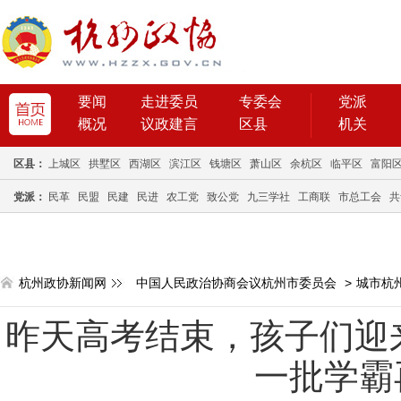
要闻
走进委员
专委会
党派
概况
议政建言
区县
机关
区县：
上城区
拱墅区
西湖区
滨江区
钱塘区
萧山区
余杭区
临平区
富阳
党派：
民革
民盟
民建
民进
农工党
致公党
九三学社
工商联
市总工会
共
杭州政协新闻网
中国人民政治协商会议杭州市委员会
>
城市杭
昨天高考结束，孩子们迎
一批学霸