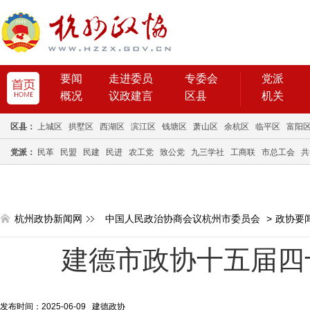
要闻
走进委员
专委会
党派
概况
议政建言
区县
机关
区县：
上城区
拱墅区
西湖区
滨江区
钱塘区
萧山区
余杭区
临平区
富阳
党派：
民革
民盟
民建
民进
农工党
致公党
九三学社
工商联
市总工会
共
杭州政协新闻网
中国人民政治协商会议杭州市委员会
>
政协要
建德市政协十五届四
发布时间：2025-06-09 建德政协