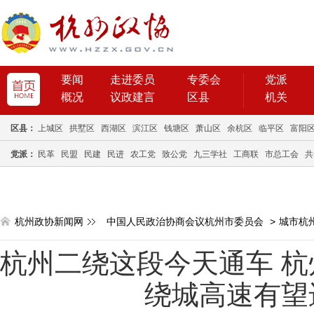
要闻
走进委员
专委会
党派
概况
议政建言
区县
机关
区县：
上城区
拱墅区
西湖区
滨江区
钱塘区
萧山区
余杭区
临平区
富阳
党派：
民革
民盟
民建
民进
农工党
致公党
九三学社
工商联
市总工会
共
杭州政协新闻网
中国人民政治协商会议杭州市委员会
>
城市杭
杭州二绕这段今天通车 杭
绕城高速有望