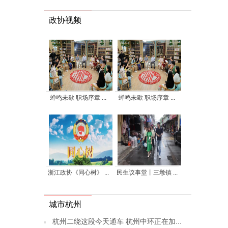
政协视频
蝉鸣未歇 职场序章 ...
蝉鸣未歇 职场序章 ...
浙江政协《同心树》 ...
民生议事堂丨三墩镇 ...
城市杭州
杭州二绕这段今天通车 杭州中环正在加...