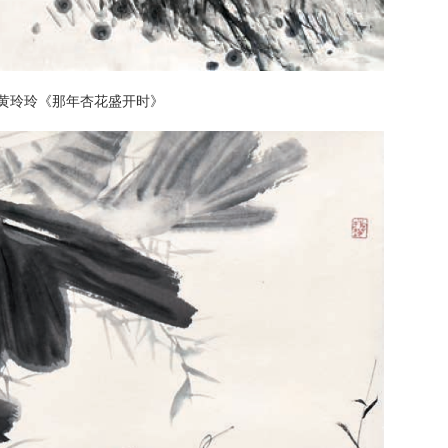
黄玲玲《那年杏花盛开时》