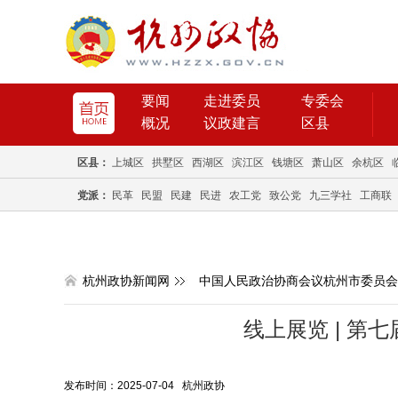
要闻
走进委员
专委会
概况
议政建言
区县
区县：
上城区
拱墅区
西湖区
滨江区
钱塘区
萧山区
余杭区
党派：
民革
民盟
民建
民进
农工党
致公党
九三学社
工商联
杭州政协新闻网
中国人民政治协商会议杭州市委员会
线上展览 | 第
发布时间：2025-07-04 杭州政协