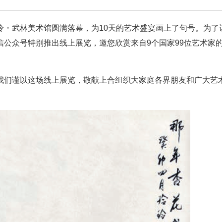
泠・武林美术馆圆满落幕，为10天的艺术盛宴画上了句号。为了
公众号特别推出线上展览，邀您欣赏来自9个国家99位艺术家的
我们谨以这场线上展览，敬献上合组织大家庭各界朋友和广大艺