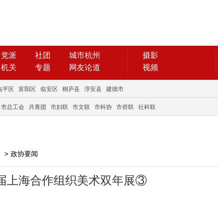
党派
社团
城市杭州
摄影
机关
专题
网友论道
视频
临平区
富阳区
临安区
桐庐县
淳安县
建德市
市总工会
共青团
市妇联
市文联
市科协
市侨联
社科联
>
政协要闻
七届上海合作组织美术双年展③