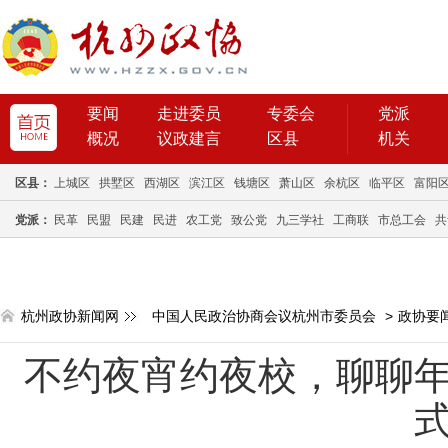
要闻
走进委员
专委会
党派
概况
议政建言
区县
机关
区县：
上城区
拱墅区
西湖区
滨江区
钱塘区
萧山区
余杭区
临平区
富阳
党派：
民革
民盟
民建
民进
农工党
致公党
九三学社
工商联
市总工会
共
杭州政协新闻网
中国人民政治协商会议杭州市委员会
>
政协要
不约夜宵约夜校，聊聊年
式