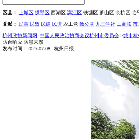
区县：
上城区
拱墅区
西湖区
滨江区
钱塘区
萧山区
余杭区
临
党派：
民革
民盟
民建
民进
农工党
致公党
九三学社
工商联
市
杭州政协新闻网
中国人民政治协商会议杭州市委员会
>
城市杭
防台响应 防患未然
发布时间：2025-07-08 杭州日报