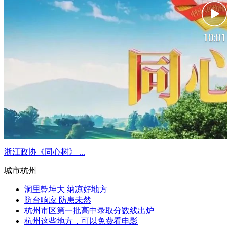
浙江政协《同心树》 ...
城市杭州
洞里乾坤大 纳凉好地方
防台响应 防患未然
杭州市区第一批高中录取分数线出炉
杭州这些地方，可以免费看电影