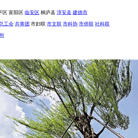
平区
富阳区
临安区
桐庐县
淳安县
建德市
总工会
共青团
市妇联
市文联
市科协
市侨联
社科联
州