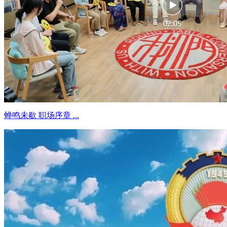
蝉鸣未歇 职场序章 ...