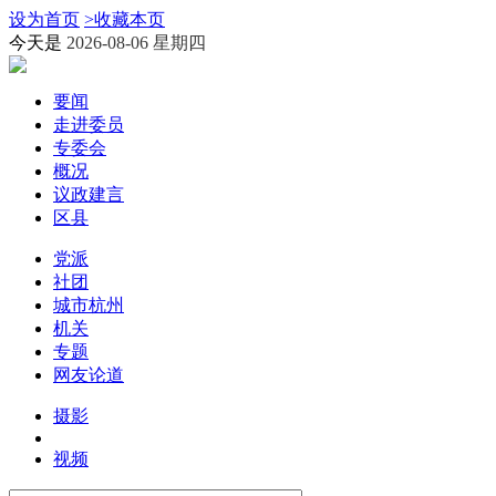
设为首页
>
收藏本页
今天是
2026-08-06 星期四
要闻
走进委员
专委会
概况
议政建言
区县
党派
社团
城市杭州
机关
专题
网友论道
摄影
视频