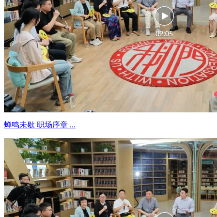
蝉鸣未歇 职场序章 ...