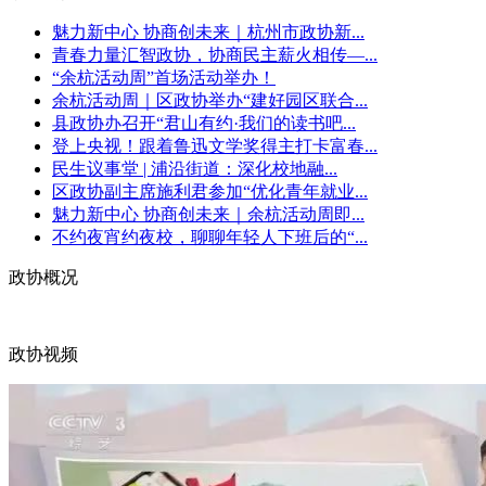
魅力新中心 协商创未来｜杭州市政协新...
青春力量汇智政协，协商民主薪火相传—...
“余杭活动周”首场活动举办！
余杭活动周｜区政协举办“建好园区联合...
县政协办召开“君山有约·我们的读书吧...
登上央视！跟着鲁迅文学奖得主打卡富春...
民生议事堂 | 浦沿街道：深化校地融...
区政协副主席施利君参加“优化青年就业...
魅力新中心 协商创未来｜余杭活动周即...
不约夜宵约夜校，聊聊年轻人下班后的“...
政协概况
政协视频