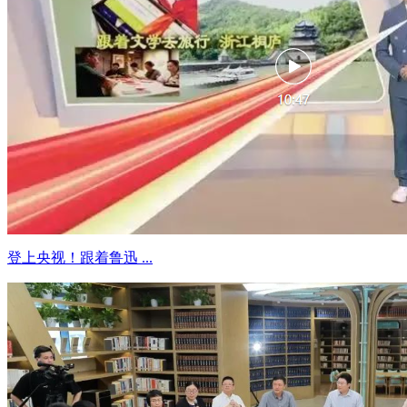
登上央视！跟着鲁迅 ...