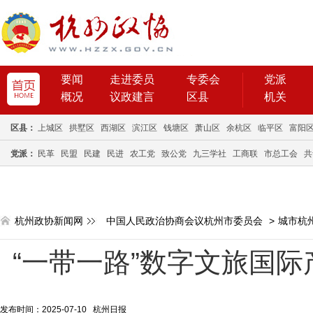
要闻
走进委员
专委会
党派
概况
议政建言
区县
机关
区县：
上城区
拱墅区
西湖区
滨江区
钱塘区
萧山区
余杭区
临平区
富阳
党派：
民革
民盟
民建
民进
农工党
致公党
九三学社
工商联
市总工会
共
杭州政协新闻网
中国人民政治协商会议杭州市委员会
>
城市杭
“一带一路”数字文旅国
发布时间：2025-07-10 杭州日报