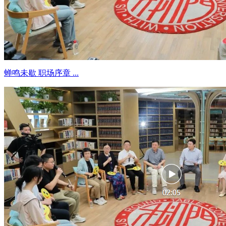
蝉鸣未歇 职场序章 ...