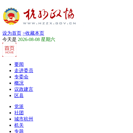
设为首页
>
收藏本页
今天是
2026-08-08 星期六
要闻
走进委员
专委会
概况
议政建言
区县
党派
社团
城市杭州
机关
专题