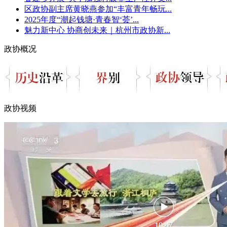
区政协副主席黄晓燕参加“丰富青年畅玩...
2025年度“潮起钱塘·青春智‘荟’...
魅力新中心 协商创未来｜杭州市政协新...
政协概况
政协视频