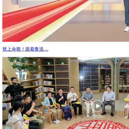
登上央视！跟着鲁迅 ...