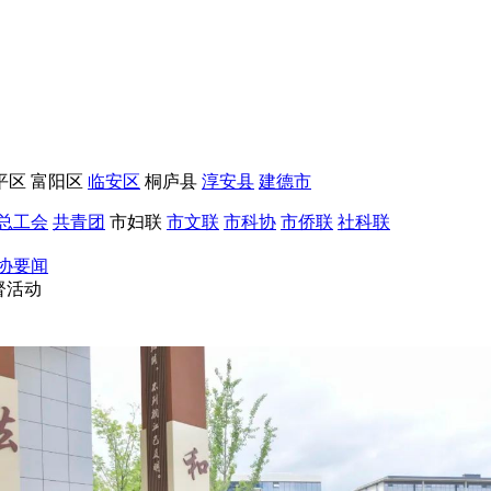
平区
富阳区
临安区
桐庐县
淳安县
建德市
总工会
共青团
市妇联
市文联
市科协
市侨联
社科联
协要闻
督活动