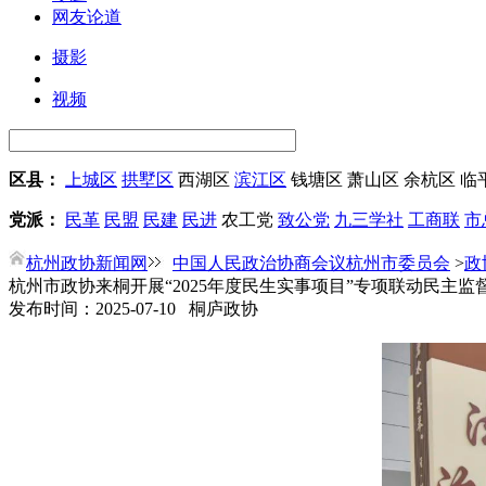
网友论道
摄影
视频
区县：
上城区
拱墅区
西湖区
滨江区
钱塘区
萧山区
余杭区
临
党派：
民革
民盟
民建
民进
农工党
致公党
九三学社
工商联
市
杭州政协新闻网
中国人民政治协商会议杭州市委员会
>
政
杭州市政协来桐开展“2025年度民生实事项目”专项联动民主监
发布时间：2025-07-10 桐庐政协