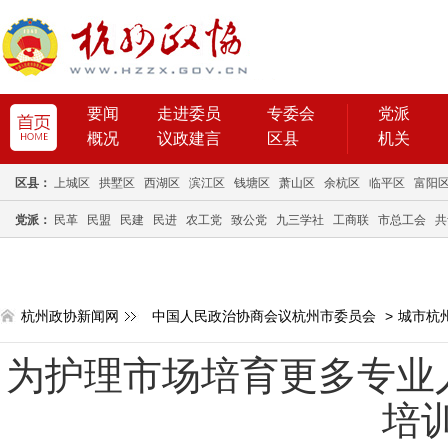
要闻
走进委员
专委会
党派
概况
议政建言
区县
机关
区县：
上城区
拱墅区
西湖区
滨江区
钱塘区
萧山区
余杭区
临平区
富阳
党派：
民革
民盟
民建
民进
农工党
致公党
九三学社
工商联
市总工会
共
杭州政协新闻网
中国人民政治协商会议杭州市委员会
>
城市杭
为护理市场培育更多专业
培