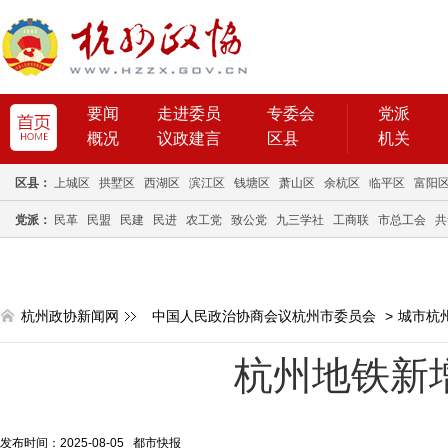
要闻
走进委员
专委会
党派
概况
议政建言
区县
机关
区县：
上城区
拱墅区
西湖区
滨江区
钱塘区
萧山区
余杭区
临平区
富阳
党派：
民革
民盟
民建
民进
农工党
致公党
九三学社
工商联
市总工会
共
杭州政协新闻网
中国人民政治协商会议杭州市委员会
>
城市杭
杭州地铁新
发布时间：2025-08-05 都市快报