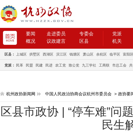
要闻
走进委员
专委会
党派
概况
议政建言
区县
机关
区县：
上城区
拱墅区
西湖区
滨江区
钱塘区
萧山区
余杭区
临平区
富阳
党派：
民革
民盟
民建
民进
农工党
致公党
九三学社
工商联
市总工会
共
杭州政协新闻网
中国人民政治协商会议杭州市委员会
>
政协要
区县市政协 | “停车难”
民生