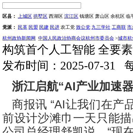
区县：
上城区
拱墅区
西湖区
滨江区
钱塘区
萧山区
余杭区
临
党派：
民革
民盟
民建
民进
农工党
致公党
九三学社
工商联
市
杭州政协新闻网
中国人民政治协商会议杭州市委员会
>
城市杭
构筑首个人工智能 全要
发布时间：2025-07-31
浙江启航“AI产业加速器
商报讯 “AI让我们在
前设计沙滩巾一天只能描
公司总经理舒凯说，“现在