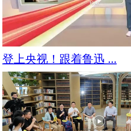
登上央视！跟着鲁迅 ...