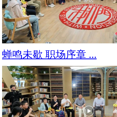
蝉鸣未歇 职场序章 ...