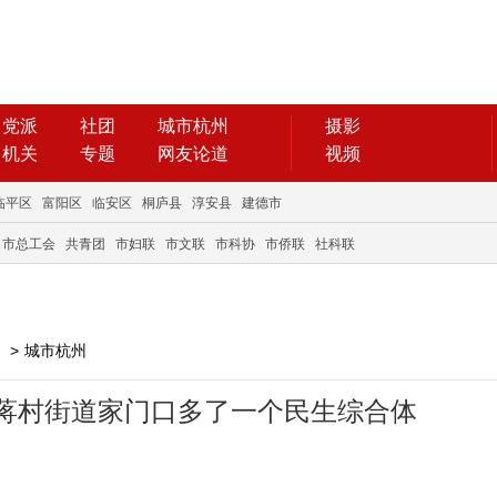
党派
社团
城市杭州
摄影
机关
专题
网友论道
视频
临平区
富阳区
临安区
桐庐县
淳安县
建德市
市总工会
共青团
市妇联
市文联
市科协
市侨联
社科联
>
城市杭州
蒋村街道家门口多了一个民生综合体