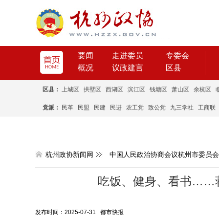
要闻
走进委员
专委会
概况
议政建言
区县
区县：
上城区
拱墅区
西湖区
滨江区
钱塘区
萧山区
余杭区
党派：
民革
民盟
民建
民进
农工党
致公党
九三学社
工商联
杭州政协新闻网
中国人民政治协商会议杭州市委员会
吃饭、健身、看书……
发布时间：2025-07-31 都市快报