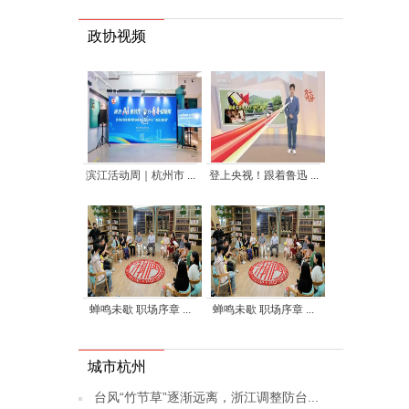
政协视频
滨江活动周｜杭州市 ...
登上央视！跟着鲁迅 ...
蝉鸣未歇 职场序章 ...
蝉鸣未歇 职场序章 ...
城市杭州
台风“竹节草”逐渐远离，浙江调整防台...