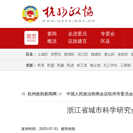
要闻
走进委员
专委会
概况
议政建言
区县
区县：
上城区
拱墅区
西湖区
滨江区
钱塘区
萧山区
余杭区
党派：
民革
民盟
民建
民进
农工党
致公党
九三学社
工商联
杭州政协新闻网
中国人民政治协商会议杭州市委员会
浙江省城市科学研究会
发布时间：2025-07-31 都市快报