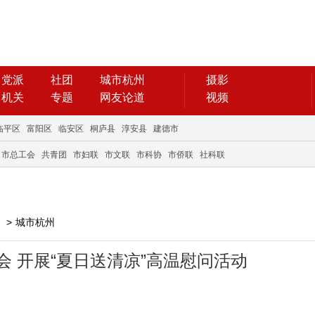
党派
社团
城市杭州
摄影
机关
专题
网友论道
视频
临平区
富阳区
临安区
桐庐县
淳安县
建德市
市总工会
共青团
市妇联
市文联
市科协
市侨联
社科联
>
城市杭州
 开展“夏日送清凉”高温慰问活动