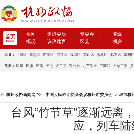
要闻
走进委员
专委会
党派
概况
议政建言
区县
机关
区县：
上城区
拱墅区
西湖区
滨江区
钱塘区
萧山区
余杭区
临平区
富阳
党派：
民革
民盟
民建
民进
农工党
致公党
九三学社
工商联
市总工会
共
杭州政协新闻网
中国人民政治协商会议杭州市委员会
>
城市杭
台风“竹节草”逐渐远离
应，列车陆