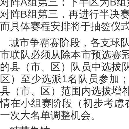
对阵A组第三；下半区为B组
对阵B组第三，再进行半决
而具体赛程安排将于抽签仪
城市争霸赛阶段，各支球队
市联队必须从除本市预选赛
的县（市、区）队员中选拔
区）至少选派1名队员参加
县（市、区）范围内选拔增
情在小组赛阶段（初步考虑在
一次大名单调整机会。