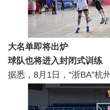
大名单即将出炉
球队也将进入封闭式训练
据悉，8月1日，“浙BA”