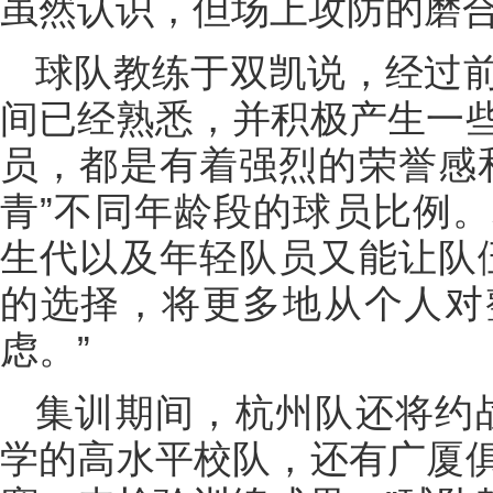
虽然认识，但场上攻防的磨合
球队教练于双凯说，经过
间已经熟悉，并积极产生一
员，都是有着强烈的荣誉感
青”不同年龄段的球员比例
生代以及年轻队员又能让队
的选择，将更多地从个人对
虑。”
集训期间，杭州队还将约
学的高水平校队，还有广厦