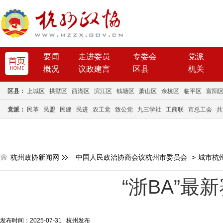
要闻
走进委员
专委会
党派
概况
议政建言
区县
机关
区县：
上城区
拱墅区
西湖区
滨江区
钱塘区
萧山区
余杭区
临平区
富阳
党派：
民革
民盟
民建
民进
农工党
致公党
九三学社
工商联
市总工会
共
杭州政协新闻网
中国人民政治协商会议杭州市委员会
>
城市杭
“浙BA”最
发布时间：2025-07-31 杭州发布