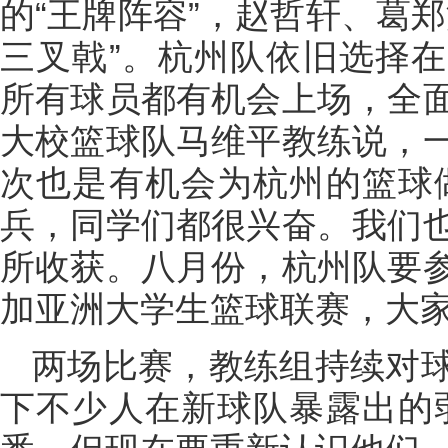
的“王牌阵容”，赵哲轩、葛
三叉戟”。杭州队依旧选择
所有球员都有机会上场，全
大校篮球队马维平教练说，一
次也是有机会为杭州的篮球
兵，同学们都很兴奋。我们
所收获。八月份，杭州队要
加亚洲大学生篮球联赛，大家
两场比赛，教练组持续对
下不少人在新球队暴露出的