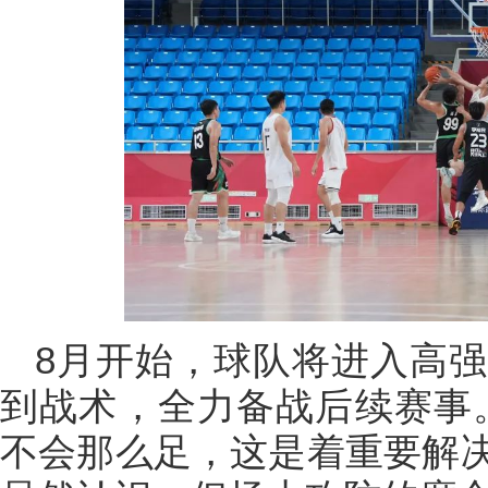
8月开始，球队将进入高
到战术，全力备战后续赛事
不会那么足，这是着重要解