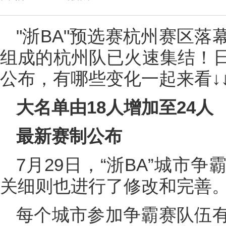
"浙BA"预选赛杭州赛区
组成的杭州队已火速集结！日
公布，有哪些变化一起来看↓
大名单由18人增加至24人
最新赛制公布
7月29日，“浙BA”城市
关细则也进行了修改和完善
每个城市参加争霸赛队伍