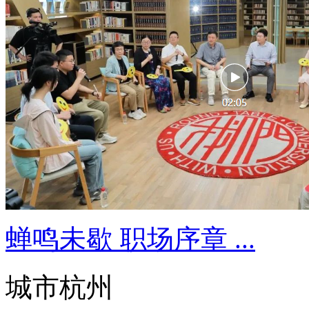
蝉鸣未歇 职场序章 ...
城市杭州