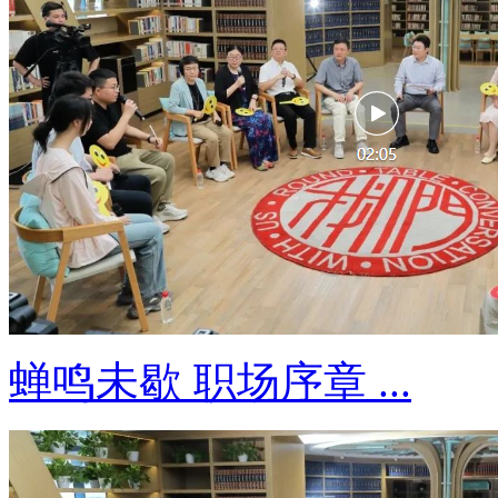
蝉鸣未歇 职场序章 ...