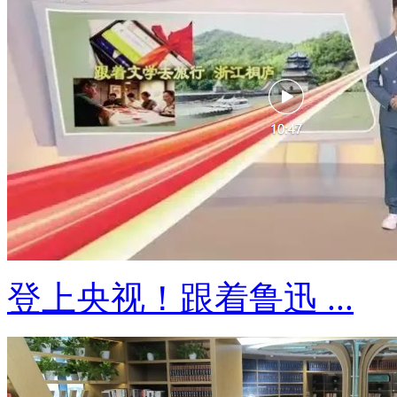
登上央视！跟着鲁迅 ...