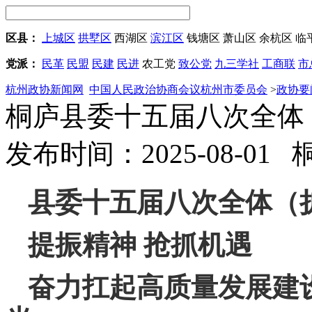
区县：
上城区
拱墅区
西湖区
滨江区
钱塘区
萧山区
余杭区
临
党派：
民革
民盟
民建
民进
农工党
致公党
九三学社
工商联
市
杭州政协新闻网
中国人民政治协商会议杭州市委员会
>
政协要
桐庐县委十五届八次全体
发布时间：2025-08-01
县委十五届八次全体（
提振精神 抢抓机遇
奋力扛起高质量发展建