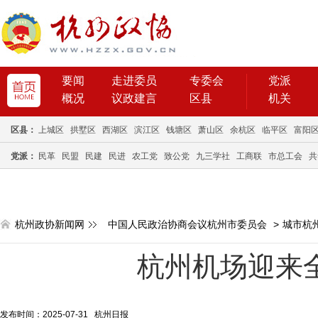
要闻
走进委员
专委会
党派
概况
议政建言
区县
机关
区县：
上城区
拱墅区
西湖区
滨江区
钱塘区
萧山区
余杭区
临平区
富阳
党派：
民革
民盟
民建
民进
农工党
致公党
九三学社
工商联
市总工会
共
杭州政协新闻网
中国人民政治协商会议杭州市委员会
>
城市杭
杭州机场迎来全
发布时间：2025-07-31 杭州日报