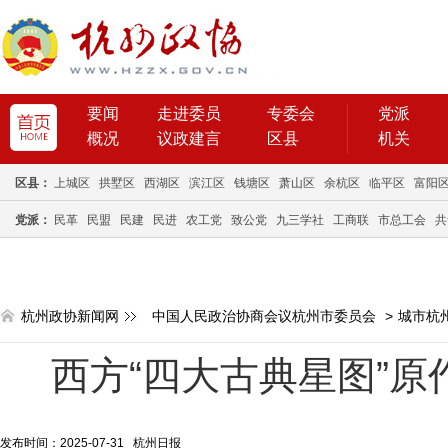
要闻
走进委员
专委会
党派
概况
议政建言
区县
机关
区县：
上城区
拱墅区
西湖区
滨江区
钱塘区
萧山区
余杭区
临平区
富阳
党派：
民革
民盟
民建
民进
农工党
致公党
九三学社
工商联
市总工会
共
杭州政协新闻网
中国人民政治协商会议杭州市委员会
>
城市杭
西方“四大古典星图”原
发布时间：2025-07-31 杭州日报