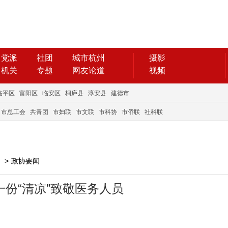
党派
社团
城市杭州
摄影
机关
专题
网友论道
视频
临平区
富阳区
临安区
桐庐县
淳安县
建德市
市总工会
共青团
市妇联
市文联
市科协
市侨联
社科联
>
政协要闻
一份“清凉”致敬医务人员