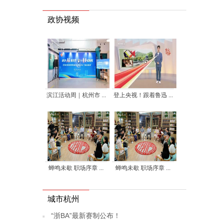
政协视频
滨江活动周｜杭州市 ...
登上央视！跟着鲁迅 ...
蝉鸣未歇 职场序章 ...
蝉鸣未歇 职场序章 ...
城市杭州
“浙BA”最新赛制公布！