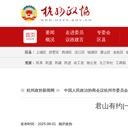
要闻
走进委员
专委会
概况
议政建言
区县
区县：
上城区
拱墅区
西湖区
滨江区
钱塘区
萧山区
余杭区
党派：
民革
民盟
民建
民进
农工党
致公党
九三学社
工商联
杭州政协新闻网
中国人民政治协商会议杭州市委员会
君山有约|
发布时间：2025-08-01 桐庐政协