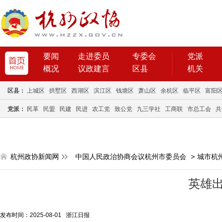
要闻
走进委员
专委会
党派
概况
议政建言
区县
机关
区县：
上城区
拱墅区
西湖区
滨江区
钱塘区
萧山区
余杭区
临平区
富阳
党派：
民革
民盟
民建
民进
农工党
致公党
九三学社
工商联
市总工会
共
杭州政协新闻网
中国人民政治协商会议杭州市委员会
>
城市杭
英雄
发布时间：2025-08-01 浙江日报