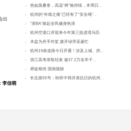
热如蒸桑拿，高温“烤”验持续，本周日...
杭州的“外墙之痛”已经有了“安全绳”...
会出
“浙BA”掀起全民健身热浪
杭州空港口岸迎来今年第三批进境马匹
木盆为舟手作桨 拨开绿萍采菱忙
杭州19条道路今日开通！涉及上城、拱...
浙江高考录取结束 逾37.2万名学子...
师徒相传 国画循脉
长生路55号：聆听中韩并肩抗日的杭州...
：李佳萌