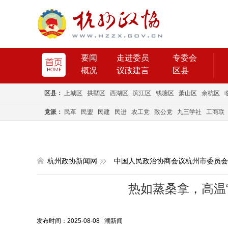
要闻
走进委员
专委会
概况
议政建言
区县
区县：
上城区
拱墅区
西湖区
滨江区
钱塘区
萧山区
余杭区
党派：
民革
民盟
民建
民进
农工党
致公党
九三学社
工商联
杭州政协新闻网
中国人民政治协商会议杭州市委员会
热如蒸桑拿，高温“
发布时间：2025-08-08 潮新闻