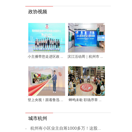
政协视频
小主播带您走进区政 ...
滨江活动周｜杭州市 ...
登上央视！跟着鲁迅 ...
蝉鸣未歇 职场序章 ...
城市杭州
杭州有小区业主自筹1000多万！这股...