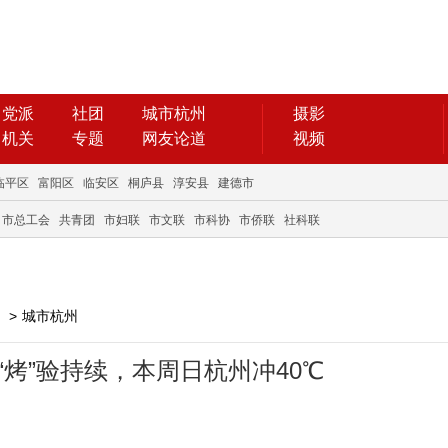
党派
社团
城市杭州
摄影
机关
专题
网友论道
视频
临平区
富阳区
临安区
桐庐县
淳安县
建德市
市总工会
共青团
市妇联
市文联
市科协
市侨联
社科联
>
城市杭州
烤”验持续，本周日杭州冲40℃