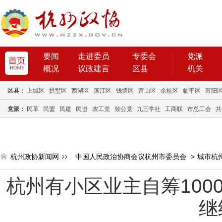
要闻
走进委员
专委会
党派
概况
议政建言
区县
机关
区县：
上城区
拱墅区
西湖区
滨江区
钱塘区
萧山区
余杭区
临平区
富阳
党派：
民革
民盟
民建
民进
农工党
致公党
九三学社
工商联
市总工会
共
杭州政协新闻网
中国人民政治协商会议杭州市委员会
>
城市杭
杭州有小区业主自筹100
继