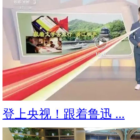
登上央视！跟着鲁迅 ...