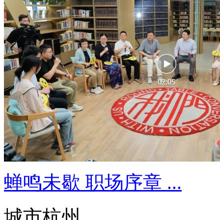
蝉鸣未歇 职场序章 ...
城市杭州