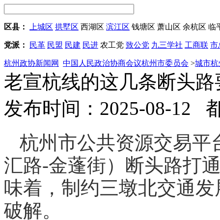
区县：
上城区
拱墅区
西湖区
滨江区
钱塘区
萧山区
余杭区
临
党派：
民革
民盟
民建
民进
农工党
致公党
九三学社
工商联
市
杭州政协新闻网
中国人民政治协商会议杭州市委员会
>
城市杭
老宣杭线的这几条断头路
发布时间：2025-08-12
杭州市公共资源交易平
汇路-金蓬街）断头路打
味着，制约三墩北交通发
破解。