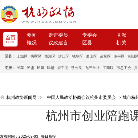
要闻
走进委员
专委会
党派
概况
议政建言
区县
机关
区县：
上城区
拱墅区
西湖区
滨江区
钱塘区
萧山区
余杭区
临平区
富阳
党派：
民革
民盟
民建
民进
农工党
致公党
九三学社
工商联
市总工会
共
杭州政协新闻网
中国人民政治协商会议杭州市委员会
>
城市杭
杭州市创业陪跑
发布时间：2025-09-03 每日商报