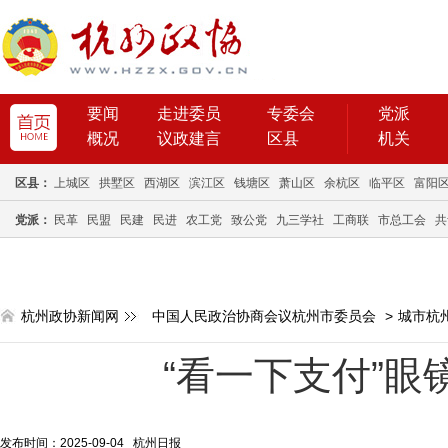
要闻
走进委员
专委会
党派
概况
议政建言
区县
机关
区县：
上城区
拱墅区
西湖区
滨江区
钱塘区
萧山区
余杭区
临平区
富阳
党派：
民革
民盟
民建
民进
农工党
致公党
九三学社
工商联
市总工会
共
杭州政协新闻网
中国人民政治协商会议杭州市委员会
>
城市杭
“看一下支付”眼
发布时间：2025-09-04 杭州日报