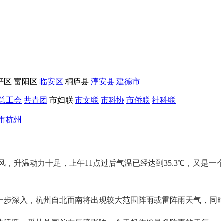
平区
富阳区
临安区
桐庐县
淳安县
建德市
总工会
共青团
市妇联
市文联
市科协
市侨联
社科联
市杭州
风，升温动力十足，上午11点过后气温已经达到35.3℃，又是
一步深入，杭州自北而南将出现较大范围阵雨或雷阵雨天气，同时