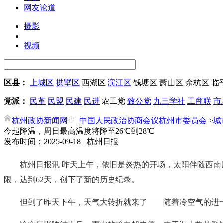
网友论道
摄影
视频
区县：
上城区
拱墅区
西湖区
滨江区
钱塘区
萧山区
余杭区
临
党派：
民革
民盟
民建
民进
农工党
致公党
九三学社
工商联
市
杭州政协新闻网
中国人民政治协商会议杭州市委员会
>
城
今起降温，周日最高温度将降至26℃到28℃
发布时间：2025-09-18 杭州日报
杭州日报讯 昨天上午，依旧是炎热的开场，太阳伴随西南
限，达到62天，创下了新的历史纪录。
但到了昨天下午，天气大转折就来了——随着冷空气的进