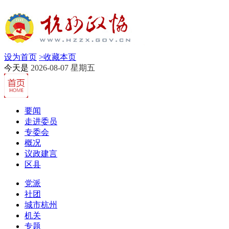
设为首页
>
收藏本页
今天是
2026-08-07 星期五
要闻
走进委员
专委会
概况
议政建言
区县
党派
社团
城市杭州
机关
专题