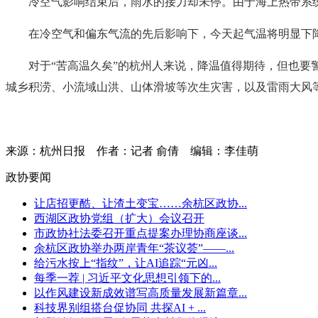
冷空气影响结束后，雨水的接力却未停。由于海上热带系
在冷空气和偏东气流的先后影响下，今天起气温将明显下降
对于“苦高温久矣”的杭州人来说，降温值得期待，但也
城乡积涝、小流域山洪、山体滑坡等次生灾害，以及雷雨大风
来源：杭州日报
作者：记者 俞倩
编辑：李佳萌
政协要闻
让店招更酷、让渣土变宝……余杭区政协...
西湖区政协党组（扩大）会议召开
市政协社法委召开重点提案办理协商座谈...
余杭区政协举办两岸青年“茶议荟”——...
给污水按上“指纹”，让AI追踪“元凶...
每季一荐 | 习近平文化思想引领下的...
以作风建设新成效谱写高质量发展新篇章...
科技界别组搭台促协同 共探AI + ...