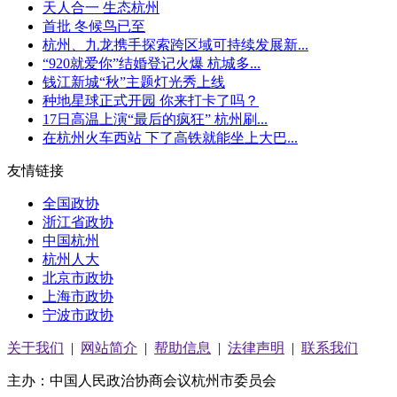
天人合一 生态杭州
首批 冬候鸟已至
杭州、九龙携手探索跨区域可持续发展新...
“920就爱你”结婚登记火爆 杭城多...
钱江新城“秋”主题灯光秀上线
种地星球正式开园 你来打卡了吗？
17日高温上演“最后的疯狂” 杭州刷...
在杭州火车西站 下了高铁就能坐上大巴...
友情链接
全国政协
浙江省政协
中国杭州
杭州人大
北京市政协
上海市政协
宁波市政协
关于我们
|
网站简介
|
帮助信息
|
法律声明
|
联系我们
主办：中国人民政治协商会议杭州市委员会
浙ICP备05064261号