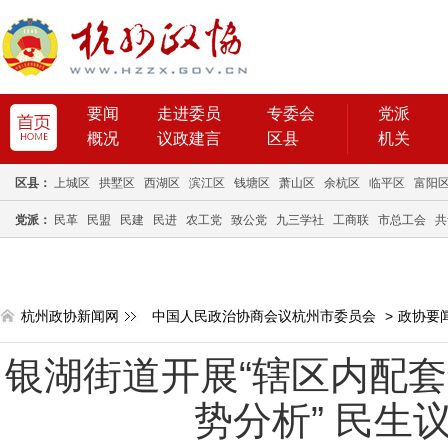
要闻
走进委员
专委会
党派
概况
议政建言
区县
机关
区县：
上城区
拱墅区
西湖区
滨江区
钱塘区
萧山区
余杭区
临平区
富阳
党派：
民革
民盟
民建
民进
农工党
致公党
九三学社
工商联
市总工会
共
杭州政协新闻网
中国人民政治协商会议杭州市委员会
>
政协要
银湖街道开展“辖区内配
势分析” 民生