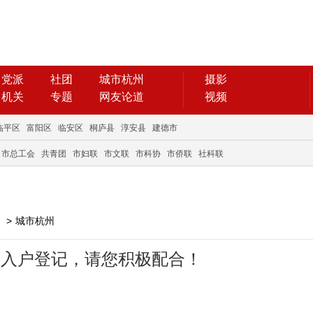
党派
社团
城市杭州
摄影
机关
专题
网友论道
视频
临平区
富阳区
临安区
桐庐县
淳安县
建德市
市总工会
共青团
市妇联
市文联
市科协
市侨联
社科联
>
城市杭州
杭州入户登记，请您积极配合！