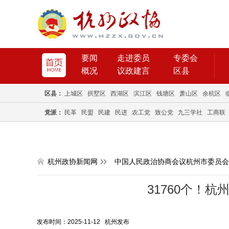
要闻
走进委员
专委会
概况
议政建言
区县
区县：
上城区
拱墅区
西湖区
滨江区
钱塘区
萧山区
余杭区
党派：
民革
民盟
民建
民进
农工党
致公党
九三学社
工商联
杭州政协新闻网
中国人民政治协商会议杭州市委员会
31760个！
发布时间：2025-11-12 杭州发布