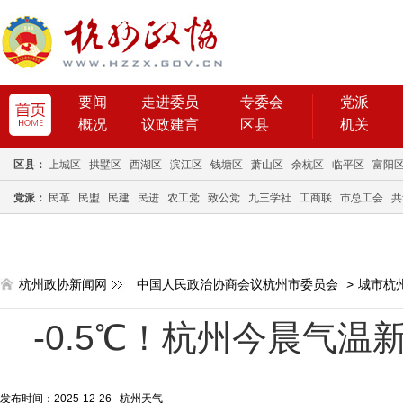
要闻
走进委员
专委会
党派
概况
议政建言
区县
机关
区县：
上城区
拱墅区
西湖区
滨江区
钱塘区
萧山区
余杭区
临平区
富阳
党派：
民革
民盟
民建
民进
农工党
致公党
九三学社
工商联
市总工会
共
杭州政协新闻网
中国人民政治协商会议杭州市委员会
>
城市杭
-0.5℃！杭州今晨气
发布时间：2025-12-26 杭州天气