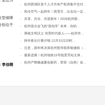
，更想为
杭州西湖区首个人才共有产权房集中交付...
和冷空气一起跨年！雨雪天，出去玩一定...
售型保障
共享、共乐、共迎新年！2026杭州新...
分别位于
杭州造出会飞的“面包车” 未来，你的...
厚植文明沃土 培育时代新人——杭州市...
跨年夜出行看仔细 12月31日20时...
注意，因年终决算杭州暂停税库银缴税（...
最新进展！杭州地铁15号线景芳站主体...
杭州产降糖减重创新药，荣登《自然》杂...
：李佳萌