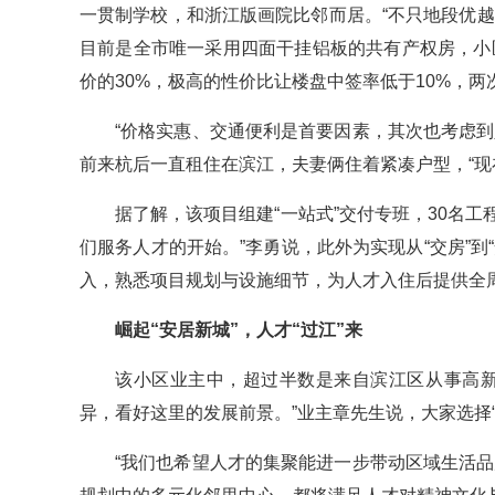
一贯制学校，和浙江版画院比邻而居。“不只地段优
目前是全市唯一采用四面干挂铝板的共有产权房，小
价的30%，极高的性价比让楼盘中签率低于10%，两
“价格实惠、交通便利是首要因素，其次也考虑
前来杭后一直租住在滨江，夫妻俩住着紧凑户型，“现
据了解，该项目组建“一站式”交付专班，30名工
们服务人才的开始。”李勇说，此外为实现从“交房”
入，熟悉项目规划与设施细节，为人才入住后提供全
崛起“安居新城”，人才“过江”来
该小区业主中，超过半数是来自滨江区从事高新
异，看好这里的发展前景。”业主章先生说，大家选择
“我们也希望人才的集聚能进一步带动区域生活