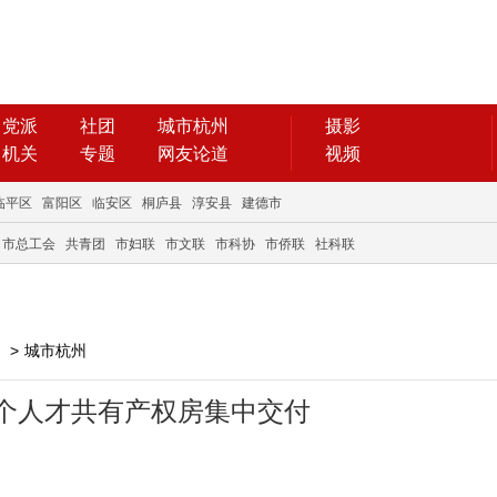
党派
社团
城市杭州
摄影
机关
专题
网友论道
视频
临平区
富阳区
临安区
桐庐县
淳安县
建德市
市总工会
共青团
市妇联
市文联
市科协
市侨联
社科联
>
城市杭州
个人才共有产权房集中交付