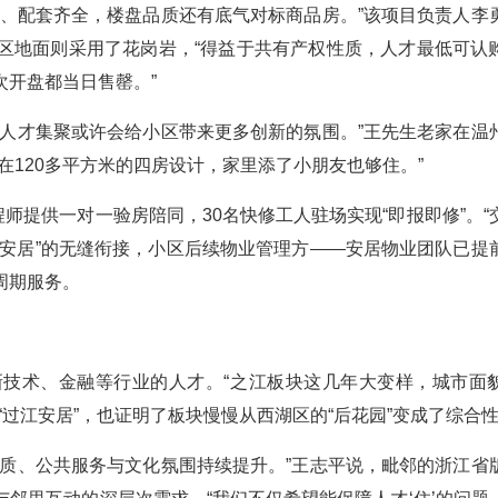
越、配套齐全，楼盘品质还有底气对标商品房。”该项目负责人李
区地面则采用了花岗岩，“得益于共有产权性质，人才最低可认
次开盘都当日售罄。”
到人才集聚或许会给小区带来更多创新的氛围。”王先生老家在温
在120多平方米的四房设计，家里添了小朋友也够住。”
程师提供一对一验房陪同，30名快修工人驻场实现“即报即修”。“
到“安居”的无缝衔接，小区后续物业管理方——安居物业团队已提
周期服务。
技术、金融等行业的人才。“之江板块这几年大变样，城市面
“过江安居”，也证明了板块慢慢从西湖区的“后花园”变成了综合
品质、公共服务与文化氛围持续提升。”王志平说，毗邻的浙江省