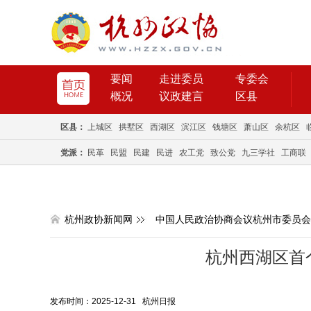
要闻
走进委员
专委会
概况
议政建言
区县
区县：
上城区
拱墅区
西湖区
滨江区
钱塘区
萧山区
余杭区
党派：
民革
民盟
民建
民进
农工党
致公党
九三学社
工商联
杭州政协新闻网
中国人民政治协商会议杭州市委员会
杭州西湖区首
发布时间：2025-12-31 杭州日报