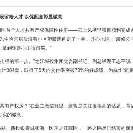
段留给人才 以优配套彰显诚意
西湖区首个人才共有产权保障性住房——云上凤栖里项目顺利完成
先生验完房后沿着小区塑胶跑道走了一圈，开心地说：“装修公
，拿到钥匙心里很踏实。”
正扎根的第一步。”之江城投集团党委副书记、副总经理王志平说
计384套，取得了5天内交付率突破73%的好成绩，为杭州“筑巢
才共有产权房？”在业主微信群里，这曾是关注度很高的话题，背
打实的诚意。
路站、西投银泰城和浙一医院之江院区，一路之隔是已结顶的保