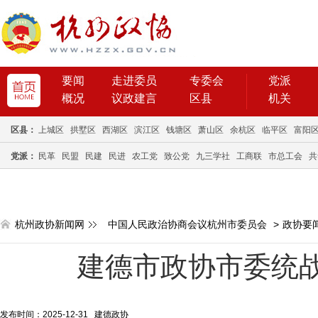
要闻
走进委员
专委会
党派
概况
议政建言
区县
机关
区县：
上城区
拱墅区
西湖区
滨江区
钱塘区
萧山区
余杭区
临平区
富阳
党派：
民革
民盟
民建
民进
农工党
致公党
九三学社
工商联
市总工会
共
杭州政协新闻网
中国人民政治协商会议杭州市委员会
>
政协要
建德市政协市委统
发布时间：2025-12-31 建德政协