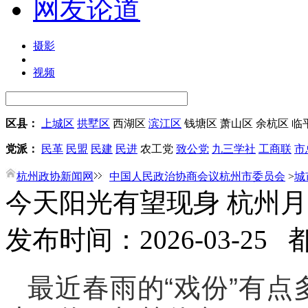
网友论道
摄影
视频
区县：
上城区
拱墅区
西湖区
滨江区
钱塘区
萧山区
余杭区
临
党派：
民革
民盟
民建
民进
农工党
致公党
九三学社
工商联
市
杭州政协新闻网
中国人民政治协商会议杭州市委员会
>
城
今天阳光有望现身 杭州
发布时间：2026-03-25
最近春雨的“戏份”有点