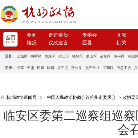
要闻
走进委员
专委会
党派
概况
议政建言
区县
机关
区县：
上城区
拱墅区
西湖区
滨江区
钱塘区
萧山区
余杭区
临平区
富阳
党派：
民革
民盟
民建
民进
农工党
致公党
九三学社
工商联
市总工会
共
杭州政协新闻网
中国人民政治协商会议杭州市委员会
>
政协要
临安区委第二巡察组巡察
会