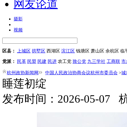
网友论道
摄影
视频
区县：
上城区
拱墅区
西湖区
滨江区
钱塘区
萧山区
余杭区
临
党派：
民革
民盟
民建
民进
农工党
致公党
九三学社
工商联
市
杭州政协新闻网
中国人民政治协商会议杭州市委员会
>
城
睡莲初绽
发布时间：2026-05-07