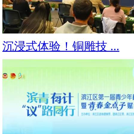
沉浸式体验！铜雕技 ...