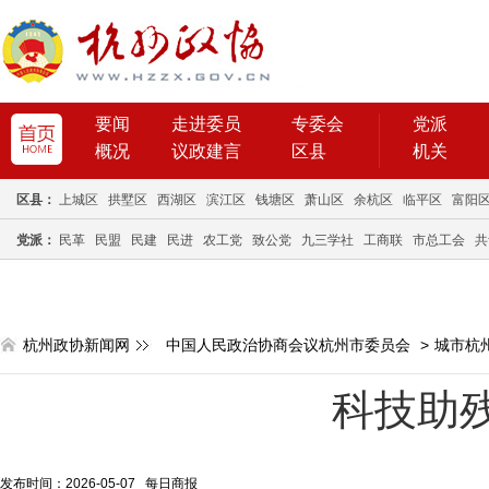
要闻
走进委员
专委会
党派
概况
议政建言
区县
机关
区县：
上城区
拱墅区
西湖区
滨江区
钱塘区
萧山区
余杭区
临平区
富阳
党派：
民革
民盟
民建
民进
农工党
致公党
九三学社
工商联
市总工会
共
杭州政协新闻网
中国人民政治协商会议杭州市委员会
>
城市杭
科技助
发布时间：2026-05-07 每日商报