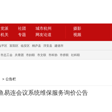
党派
社团
城市杭州
摄影
机关
专题
网友论道
视频
临平区
富阳区
临安区
桐庐县
淳安县
建德市
市总工会
共青团
市妇联
市文联
市科协
市侨联
社科联
>
公告栏
鱼易连会议系统维保服务询价公告