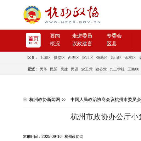
要闻
走进委员
专委会
概况
议政建言
区县
区县：
上城区
拱墅区
西湖区
滨江区
钱塘区
萧山区
余杭区
党派：
民革
民盟
民建
民进
农工党
致公党
九三学社
工商联
杭州政协新闻网
中国人民政治协商会议杭州市委员会
杭州市政协办公厅小
发布时间：2025-09-16 杭州政协网