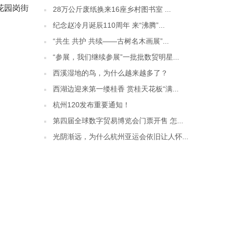
花园岗街
28万公斤废纸换来16座乡村图书室 ...
纪念赵冷月诞辰110周年 来“沸腾”...
“共生 共护 共续——古树名木画展”...
“参展，我们继续参展”一批批数贸明星...
西溪湿地的鸟，为什么越来越多了？
西湖边迎来第一缕桂香 赏桂天花板“满...
杭州120发布重要通知！
第四届全球数字贸易博览会门票开售 怎...
光阴渐远，为什么杭州亚运会依旧让人怀...